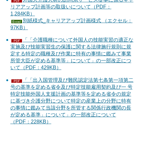
リアアップ計画等の取扱いについて（PDF：
1,284KB）
別紙様式_キャリアアップ計画様式 （エクセル：
97KB）
「「介護職種について外国人の技能実習の適正な
実施及び技能実習生の保護に関する法律施行規則に規
定する特定の職種及び作業に特有の事情に鑑みて事業
所管大臣が定める基準等」について」の一部改正につ
いて（PDF：429KB）
「「出入国管理及び難民認定法第七条第一項第二
号の基準を定める省令及び特定技能雇用契約及び一 号
特定技能外国人支援計画の基準等を定める省令の規定
に基づき介護分野について特定の産業上の分野に特有
の事情に鑑みて当該分野を所管する関係行政機関の長
が定める基準」について」の一部改正について
（PDF：228KB）