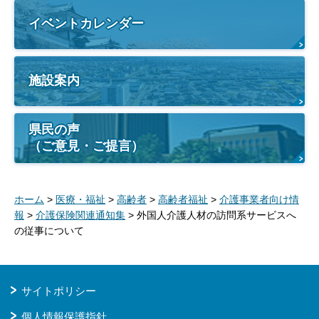
イベントカレンダー
施設案内
県民の声
（ご意見・ご提言）
ホーム
>
医療・福祉
>
高齢者
>
高齢者福祉
>
介護事業者向け情
報
>
介護保険関連通知集
> 外国人介護人材の訪問系サービスへ
の従事について
サイトポリシー
個人情報保護指針