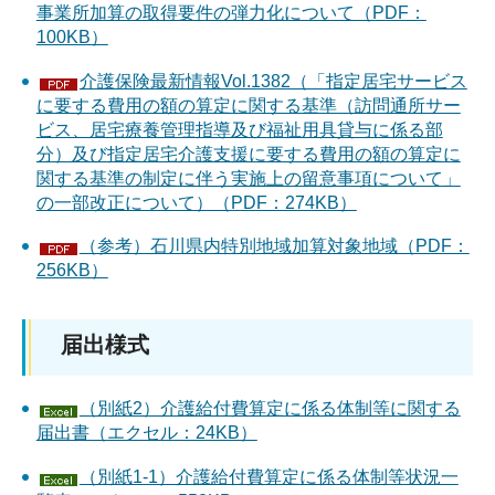
事業所加算の取得要件の弾力化について（PDF：
100KB）
介護保険最新情報Vol.1382（「指定居宅サービス
に要する費用の額の算定に関する基準（訪問通所サー
ビス、居宅療養管理指導及び福祉用具貸与に係る部
分）及び指定居宅介護支援に要する費用の額の算定に
関する基準の制定に伴う実施上の留意事項について」
の一部改正について）（PDF：274KB）
（参考）石川県内特別地域加算対象地域（PDF：
256KB）
届出様式
（別紙2）介護給付費算定に係る体制等に関する
届出書（エクセル：24KB）
（別紙1-1）介護給付費算定に係る体制等状況一