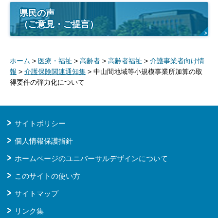
県民の声
（ご意見・ご提言）
ホーム
>
医療・福祉
>
高齢者
>
高齢者福祉
>
介護事業者向け情
報
>
介護保険関連通知集
> 中山間地域等小規模事業所加算の取
得要件の弾力化について
サイトポリシー
個人情報保護指針
ホームページのユニバーサルデザインについて
このサイトの使い方
サイトマップ
リンク集