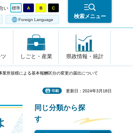
合い
標準
A
B
C
検索メニュー
Foreign Language
ーツ
しごと・産業
県政情報・統計
る事業所規模による基本報酬区分の変更の届出について
更新日：2024年3月18日
印刷
同じ分類から探
す
よ