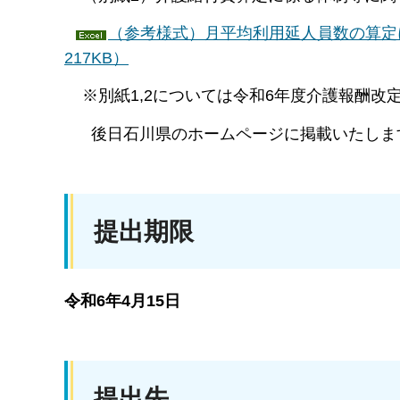
（参考様式）月平均利用延人員数の算定
217KB）
※別紙1,2については令和6年度介護報
後日石川県のホームページに掲載いたしま
提出期限
令和6年4月15日
提出先