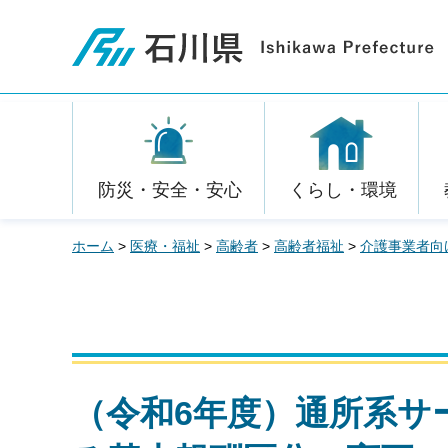
石川県
防災・安全・安心
くらし・環境
ホーム
>
医療・福祉
>
高齢者
>
高齢者福祉
>
介護事業者向
（令和6年度）通所系サ