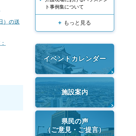
ト事例集について
）
5日）の送
もっと見る
F：
イベントカレンダー
施設案内
県民の声
（ご意見・ご提言）