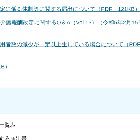
に係る体制等に関する届出について（PDF：121KB
度介護報酬改定に関するQ＆A（Vol.13）（令和5年2月1
用者数の減少が一定以上生じている場合について（PD
KB）
一覧表
する届出書