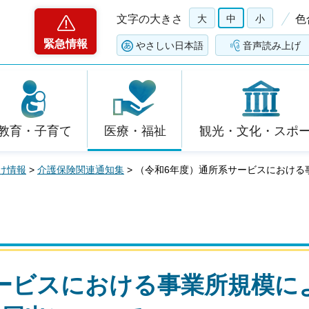
文字の大きさ
大
中
小
色
緊急情報
やさしい日本語
音声読み上げ
教育・子育て
医療・福祉
観光・文化・スポ
け情報
>
介護保険関連通知集
> （令和6年度）通所系サービスにおけ
ービスにおける事業所規模に