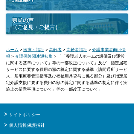
県民の声
（ご意見・ご提言）
ホーム
>
医療・福祉
>
高齢者
>
高齢者福祉
>
介護事業者向け情
報
>
介護保険関連通知集
> 「「養護老人ホームの設備及び運営
に関する基準について」等の一部改正について」及び「指定居宅
サービスに要する費用の額の算定に関する基準（訪問通所サービ
ス、居宅療養管理指導及び福祉用具貸与に係る部分）及び指定居
宅介護支援に要する費用の額の算定に関する基準の制定に伴う実
施上の留意事項について」等の一部改正について」
サイトポリシー
個人情報保護指針