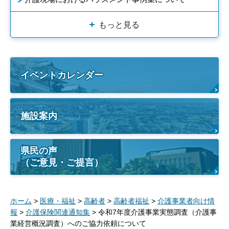
もっと見る
イベントカレンダー
施設案内
県民の声
（ご意見・ご提言）
ホーム
>
医療・福祉
>
高齢者
>
高齢者福祉
>
介護事業者向け情
報
>
介護保険関連通知集
> 令和7年度介護事業実態調査（介護事
業経営概況調査）へのご協力依頼について