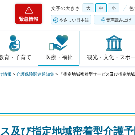
文字の大きさ
大
中
小
色
緊急情報
やさしい日本語
音声読み上げ
教育・子育て
医療・福祉
観光・文化・スポ
け情報
>
介護保険関連通知集
> 「指定地域密着型サービス及び指定地
ス及び指定地域密着型介護予