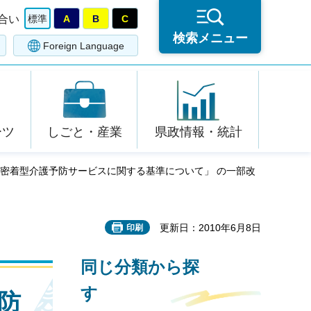
合い
標準
A
B
C
検索メニュー
Foreign Language
ーツ
しごと・産業
県政情報・統計
域密着型介護予防サービスに関する基準について」 の一部改
更新日：2010年6月8日
印刷
同じ分類から探
す
防