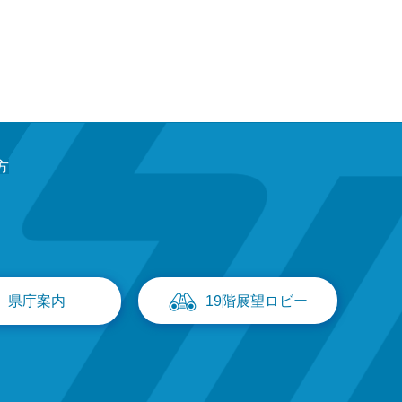
方
県庁案内
19階展望ロビー