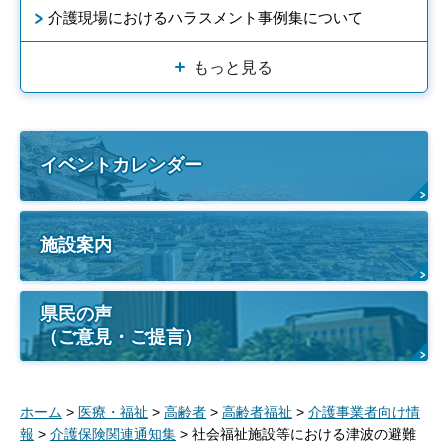
介護現場におけるハラスメント事例集について
もっと見る
イベントカレンダー
施設案内
県民の声
（ご意見・ご提言）
ホーム
>
医療・福祉
>
高齢者
>
高齢者福祉
>
介護事業者向け情
報
>
介護保険関連通知集
> 社会福祉施設等における津波の避難