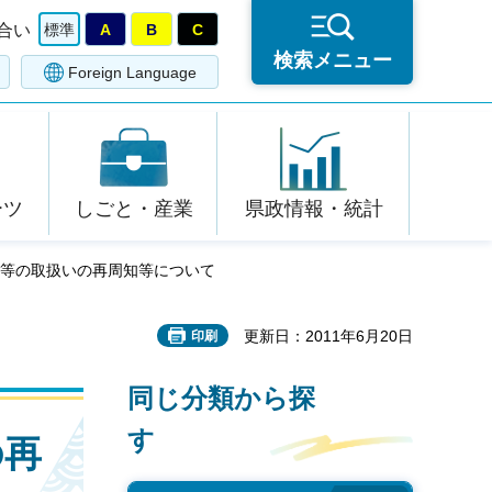
合い
標準
A
B
C
検索メニュー
Foreign Language
ーツ
しごと・産業
県政情報・統計
引等の取扱いの再周知等について
更新日：2011年6月20日
印刷
同じ分類から探
す
の再