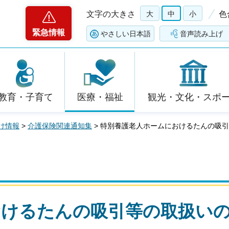
文字の大きさ
大
中
小
色
緊急情報
やさしい日本語
音声読み上げ
教育・子育て
医療・福祉
観光・文化・スポ
け情報
>
介護保険関連通知集
> 特別養護老人ホームにおけるたんの吸
おけるたんの吸引等の取扱い