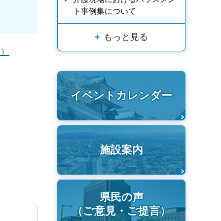
ト事例集について
もっと見る
B）
イベントカレンダー
施設案内
県民の声
（ご意見・ご提言）