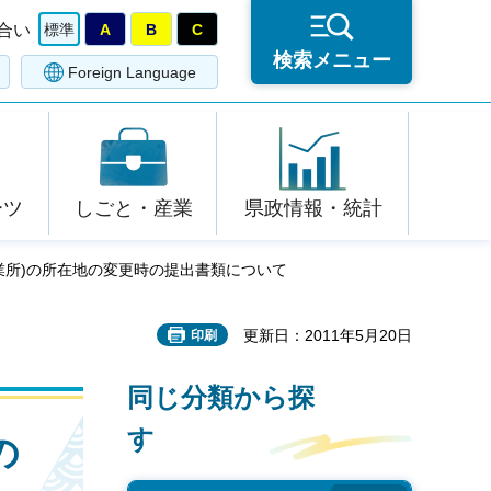
合い
標準
A
B
C
検索メニュー
Foreign Language
ーツ
しごと・産業
県政情報・統計
業所)の所在地の変更時の提出書類について
更新日：2011年5月20日
印刷
同じ分類から探
す
の