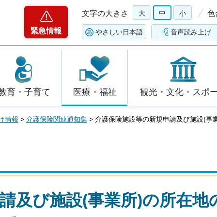
文字の大きさ
大
中
小
色
緊急情報
やさしい日本語
音声読み上げ
教育・子育て
医療・福祉
観光・文化・スポ
け情報
>
介護保険関連通知集
> 介護保険施設等の新規申請及び施設(事
請及び施設(事業所)の所在地