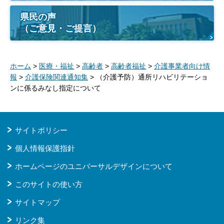
県民の声
（ご意見・ご提言）
ホーム
>
医療・福祉
>
高齢者
>
高齢者福祉
>
介護事業者向け情
報
>
介護保険関連通知集
> （介護予防）通所リハビリテーショ
ンに係るみなし指定について
サイトポリシー
個人情報保護指針
ホームページのユニバーサルデザインについて
このサイトの使い方
サイトマップ
リンク集