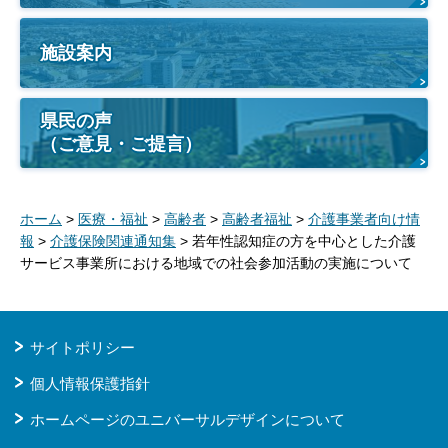
施設案内
県民の声
（ご意見・ご提言）
ホーム
>
医療・福祉
>
高齢者
>
高齢者福祉
>
介護事業者向け情
報
>
介護保険関連通知集
> 若年性認知症の方を中心とした介護
サービス事業所における地域での社会参加活動の実施について
サイトポリシー
個人情報保護指針
ホームページのユニバーサルデザインについて