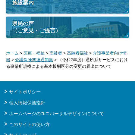
施設案内
県民の声
（ご意見・ご提言）
ホーム
>
医療・福祉
>
高齢者
>
高齢者福祉
>
介護事業者向け情
報
>
介護保険関連通知集
> （令和2年度）通所系サービスにおけ
る事業所規模による基本報酬区分の変更の届出について
サイトポリシー
個人情報保護指針
ホームページのユニバーサルデザインについて
このサイトの使い方