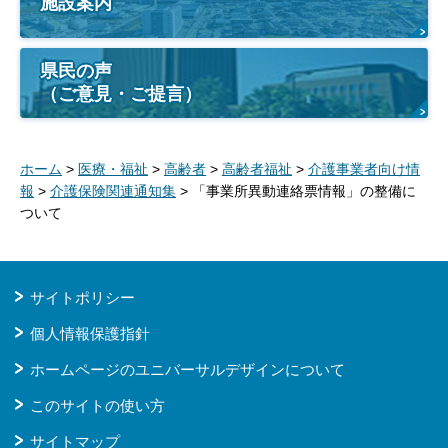
施設案内
県民の声
（ご意見・ご提言）
ホーム
>
医療・福祉
>
高齢者
>
高齢者福祉
>
介護事業者向け情
報
>
介護保険関連通知集
> 「事業所異動連絡票情報」の整備に
ついて
サイトポリシー
個人情報保護指針
ホームページのユニバーサルデザインについて
このサイトの使い方
サイトマップ