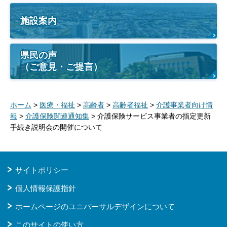
施設案内
県民の声
（ご意見・ご提言）
ホーム
>
医療・福祉
>
高齢者
>
高齢者福祉
>
介護事業者向け情
報
>
介護保険関連通知集
> 介護保険サービス事業者の指定更新
手続き説明会の開催について
サイトポリシー
個人情報保護指針
ホームページのユニバーサルデザインについて
このサイトの使い方