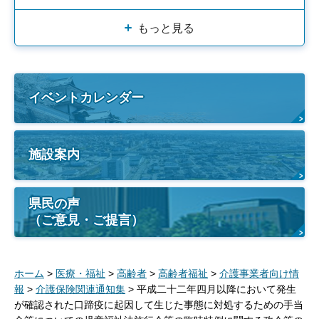
もっと見る
イベントカレンダー
施設案内
県民の声
（ご意見・ご提言）
ホーム
>
医療・福祉
>
高齢者
>
高齢者福祉
>
介護事業者向け情
報
>
介護保険関連通知集
> 平成二十二年四月以降において発生
が確認された口蹄疫に起因して生じた事態に対処するための手当