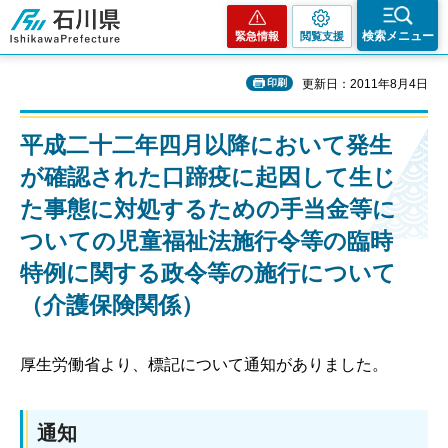
石川県
検索メニュー
緊急情報
閲覧支援
印刷
更新日：2011年8月4日
平成二十二年四月以降において発生
が確認された口蹄疫に起因して生じ
た事態に対処するための手当金等に
ついての児童福祉法施行令等の臨時
特例に関する政令等の施行について
（介護保険関係）
厚生労働省より、標記について通知がありました。
通知