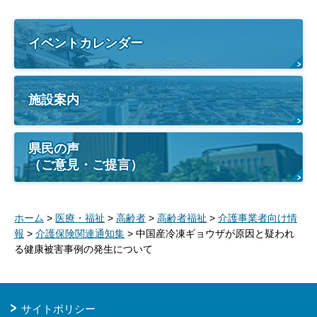
イベントカレンダー
施設案内
県民の声
（ご意見・ご提言）
ホーム
>
医療・福祉
>
高齢者
>
高齢者福祉
>
介護事業者向け情
報
>
介護保険関連通知集
> 中国産冷凍ギョウザが原因と疑われ
る健康被害事例の発生について
サイトポリシー