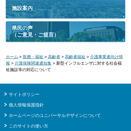
施設案内
県民の声
（ご意見・ご提言）
ホーム
>
医療・福祉
>
高齢者
>
高齢者福祉
>
介護事業者向け情
報
>
介護保険関連通知集
> 新型インフルエンザに対する社会福
祉施設等の対応について
サイトポリシー
個人情報保護指針
ホームページのユニバーサルデザインについて
このサイトの使い方