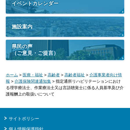
イベントカレンダー
施設案内
県民の声
（ご意見・ご提言）
ホーム
>
医療・福祉
>
高齢者
>
高齢者福祉
>
介護事業者向け情
報
>
介護保険関連通知集
> 指定通所リハビリテーションにおけ
る理学療法士、作業療法士又は言語聴覚士に係る人員基準及び介
護報酬上の取扱いについて
サイトポリシー
個人情報保護指針