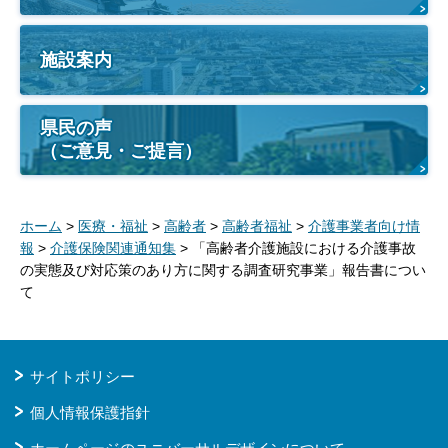
施設案内
県民の声
（ご意見・ご提言）
ホーム
>
医療・福祉
>
高齢者
>
高齢者福祉
>
介護事業者向け情
報
>
介護保険関連通知集
> 「高齢者介護施設における介護事故
の実態及び対応策のあり方に関する調査研究事業」報告書につい
て
サイトポリシー
個人情報保護指針