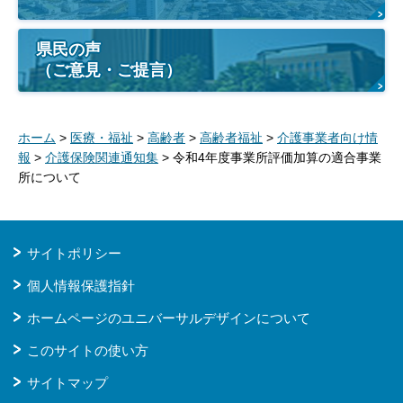
県民の声
（ご意見・ご提言）
ホーム
>
医療・福祉
>
高齢者
>
高齢者福祉
>
介護事業者向け情
報
>
介護保険関連通知集
> 令和4年度事業所評価加算の適合事業
所について
サイトポリシー
個人情報保護指針
ホームページのユニバーサルデザインについて
このサイトの使い方
サイトマップ