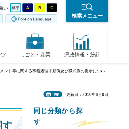
合い
標準
A
B
C
検索メニュー
Foreign Language
ーツ
しごと・産業
県政情報・統計
ジメント等に関する事務処理手順例及び様式例の提示につい
更新日：2010年6月9日
印刷
同じ分類から探
す
関す