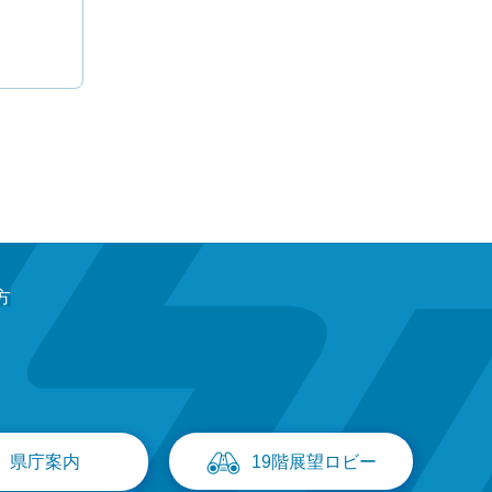
方
県庁案内
19階展望ロビー