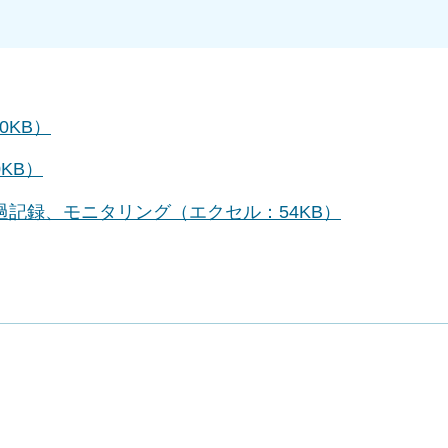
0KB）
KB）
過記録、モニタリング（エクセル：54KB）