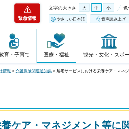
文字の大きさ
大
中
小
色
緊急情報
やさしい日本語
音声読み上げ
教育・子育て
医療・福祉
観光・文化・スポ
け情報
>
介護保険関連通知集
> 居宅サービスにおける栄養ケア・マネ
栄養ケア・マネジメント等に