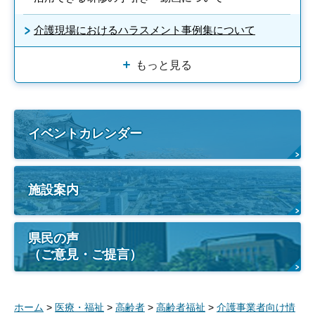
介護現場におけるハラスメント事例集について
もっと見る
イベントカレンダー
施設案内
県民の声
（ご意見・ご提言）
ホーム
>
医療・福祉
>
高齢者
>
高齢者福祉
>
介護事業者向け情