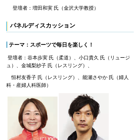
登壇者：増田和実 氏（金沢大学教授）
パネルディスカッション
テーマ：スポーツで毎日を楽しく！
登壇者：谷本歩実 氏（柔道）、小口貴久 氏（リュージ
ュ）、金城梨紗子 氏（レスリング）、
恒村友香子 氏（レスリング）、能瀬さやか 氏（婦人
科・産婦人科医師）