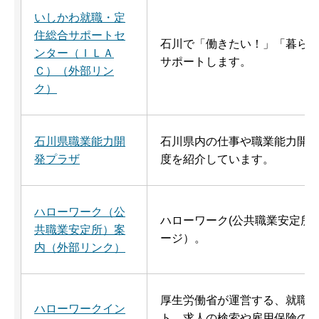
いしかわ就職・定
住総合サポートセ
石川で「働きたい！」「暮ら
ンター（ＩＬＡ
サポートします。
Ｃ）（外部リン
ク）
石川県職業能力開
石川県内の仕事や職業能力開
発プラザ
度を紹介しています。
ハローワーク（公
ハローワーク(公共職業安定所
共職業安定所）案
ージ）。
内（外部リンク）
厚生労働省が運営する、就職
ハローワークイン
ト。求人の検索や雇用保険の