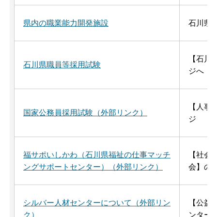
県内の職業能力開発施設
石川県
【石川
石川県職員等採用試験
ジへ
【人事
国家公務員採用試験（外部リンク）
ジ
福サポいしかわ（石川県福祉の仕事マッチ
【社会
ングサポートセンター）（外部リンク）
会】の
シルバー人材センターについて（外部リン
【公益
ク）
ンター