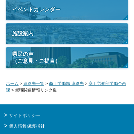
イベントカレンダー
施設案内
県民の声
（ご意見・ご提言）
ホーム
>
連絡先一覧
>
商工労働部 連絡先
>
商工労働部労働企画
課
> 就職関連情報リンク集
サイトポリシー
個人情報保護指針