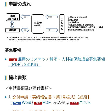
申請の流れ
募集要領
雇用のミスマッチ解消・人材確保助成金募集要領
（PDF：281KB）
提出書類
＜申請書類及び添付書類＞
1
交付申請・実績報告書（第1号様式)【必須】
（
Word
/
PDF
記入例は
こちら