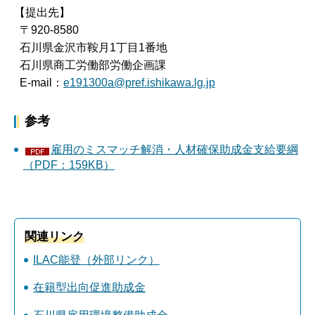
【提出先】
〒920-8580
石川県金沢市鞍月1丁目1番地
石川県商工労働部労働企画課
E-mail：
e191300a@pref.ishikawa.lg.jp
参考
雇用のミスマッチ解消・人材確保助成金支給要綱
（PDF：159KB）
関連リンク
ILAC能登（外部リンク）
在籍型出向促進助成金