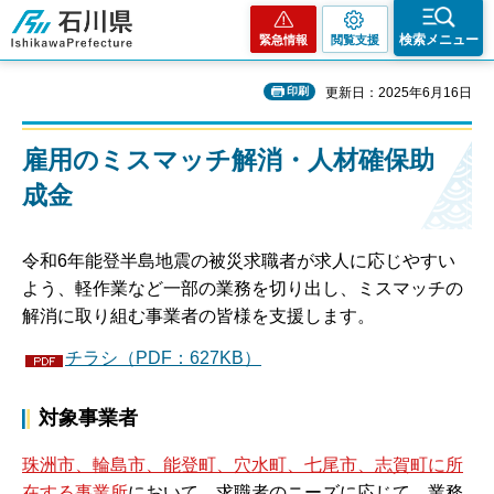
石川県
検索メニュー
緊急情報
閲覧支援
印刷
更新日：2025年6月16日
雇用のミスマッチ解消・人材確保助
成金
令和6年能登半島地震の被災求職者が求人に応じやすい
よう、軽作業など一部の業務を切り出し、ミスマッチの
解消に取り組む事業者の皆様を支援します。
チラシ（PDF：627KB）
対象事業者
珠洲市、輪島市、能登町、穴水町、七尾市、志賀町に所
在する事業所
において、求職者のニーズに応じて、業務