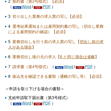
2
誓約書（第2号様式）【必須】
（
Word
/
PDF
）
3
切り出した業務の求人票の写し【必須】
4
選考結果通知または雇用契約書の写し（切出し業務
による雇用契約の確認）【必須】
5
業務切出しを行う前の求人票の写し【
切出し前の求
人がある場合
】
6
業務切出し後の元の求人【
6 と同じ場合は省略
】
7
請求書（第4号様式）
（
Word
/
PDF
）
8
振込先を確認できる書類（通帳の写し等）【必須】
＜申請を取り下げる場合の書類＞
支給申請取下届出書（第3号様式）
（
Word
/
PDF
）