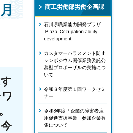
1月
商工労働部労働企画課
石川県職業能力開発プラザ
Plaza Occupation ability
development
カスタマーハラスメント防止
シンポジウム開催業務委託公
募型プロポーザルの実施につ
いて
進す
令和８年度第１回ワークセミ
レワ
ナー
た。
令和8年度「企業の障害者雇
用促進支援事業」参加企業募
、今
集について