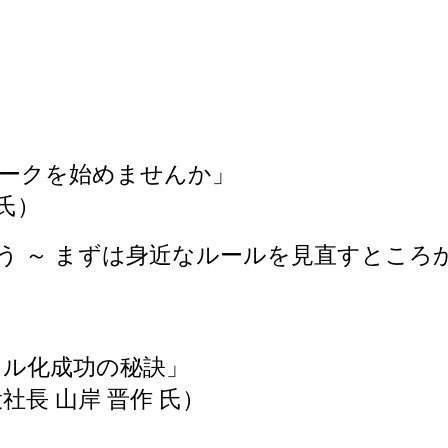
ワークを始めませんか」
 氏）
う ～ まずは身近なルールを見直すところ
タル化成功の秘訣」
社長 山岸 晋作 氏）