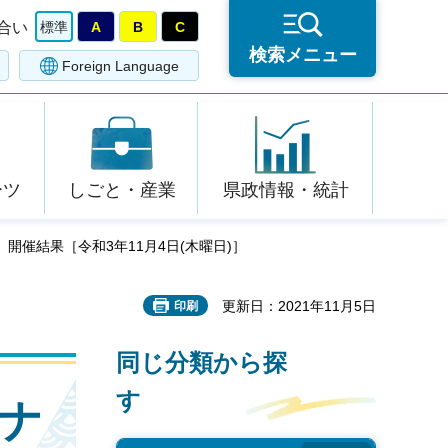
合い
標準
A
B
C
検索メニュー
Foreign Language
ーツ
しごと・産業
県政情報・統計
開催結果［令和3年11月4日(木曜日)］
更新日：2021年11月5日
印刷
同じ分類から探
す
ナ