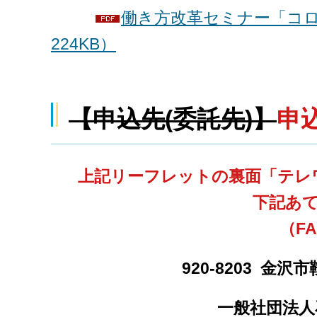
働き方改革セミナー「コロ
224KB）
【申込先(委託先)】
申
上記リーフレットの裏面「テレ
下記あ
（F
920-8203 金
一般社団法人