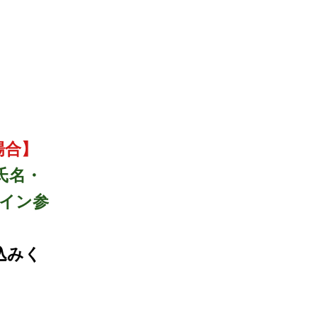
場合】
・氏名・
ライン参
込みく