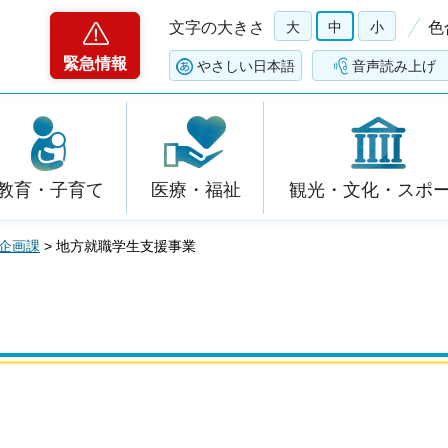
文字の大きさ
大
中
小
色
緊急情報
やさしい日本語
音声読み上げ
教育・子育て
医療・福祉
観光・文化・スポ
企画課
> 地方就職学生支援事業