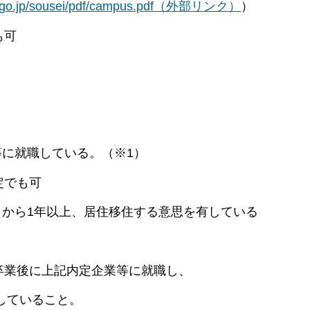
ou.go.jp/sousei/pdf/campus.pdf（外部リンク）
）
も可
等に就職している。（※1）
定でも可
日から1年以上、居住移住する意思を有している
業後に上記内定企業等に就職し、
ていること。