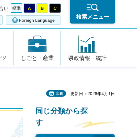
合い
標準
A
B
C
検索メニュー
Foreign Language
ーツ
しごと・産業
県政情報・統計
更新日：2026年4月1日
印刷
同じ分類から探
す