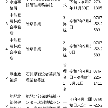
2
水道事
下旬～令和7
273-
館管理業務委託
式
務所
年11月30日
1305
中能登
3
0767
農林総
令和7年7月4
3
除草作業
路
-52-2
合事務
日
線
583
所
中能登
2
0767
農林総
令和7年9月3
4
除草作業
路
-52-2
合事務
0日
線
583
所
管
理
令和7年4月1
076-
厚生政
石川県戦没者墓苑管
5
者
日～令和8年
225-
策課
理業務委託
1
3月31日
1411
名
能登北
能登北部保健福祉セ
R7年4月（開
0768
部保健
ンター珠洲地域セン
一
6
始日未定）～
-22-2