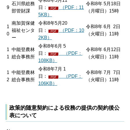
令和8年5月11
石川県総務
令和8年 5月18日
9
日：
（PDF：11
部管財課
（月曜日）15時
5KB）
南加賀保健
令和8年5月20
1
令和8年 6月 2日
福祉センタ
日：
（PDF：10
0
（火曜日）11時
ー
2KB）
令和8年6月 5
1
中能登農林
令和8年 6月12日
日：
（PDF：
1
総合事務所
（火曜日）11時
108KB）
令和8年7月 1
1
中能登農林
令和8年 7月 7日
日：
（PDF：
2
総合事務所
（火曜日）11時
106KB）
政策的随意契約による役務の提供の契約後公
表について