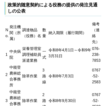
政策的随意契約による役務の提供の発注見通
しの公表
備考
発注機
N
調達物品
数
（連
関（所
納入期限（履行期間）
o.
（役務）名
量
絡
属）
先）
栄養管理室
076-
令和8年4月1日～令和9年
中央病
一
1
調理補助員
238-
3月31日
院
式
派遣業務
7853
中能登
3
0767
農林総
2
除草作業
路
令和8年7月3日
-52-
合事務
線
2583
所
中能登
2
0767
農林総
3
除草作業
路
令和8年9月30日
-52-
合事務