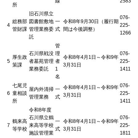
線
2583
所
旧石川県立
076-
総務部
図書館敷地
一
令和8年9月30日（履行期
4
225-
管財課
管理業務委
式
間は今後調整）
1266
託
管
石川県戦没
理
076-
厚生政
令和8年4月1日～令和9年
5
者墓苑管理
者
225-
策課
3月31日
業務委託
1
1411
名
七尾児
076-
令和8年4月1日～令和9年
屋内外清掃
一
6
童相談
225-
3月31日
管理業務
式
所
1411
令和8年度
石川県立鶴
076-
鶴来高
一
令和8年4月1日～令和9年
7
来高等学校
225-
等学校
式
3月31日
施設管理業
1811