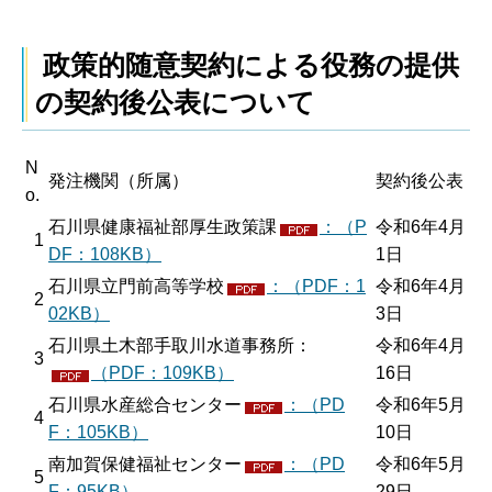
政策的随意契約による役務の提供
の契約後公表について
N
発注機関（所属）
契約後公表
o.
石川県健康福祉部厚生政策課
：（P
令和6年4月
1
DF：108KB）
1日
石川県立門前高等学校
：（PDF：1
令和6年4月
2
02KB）
3日
石川県土木部手取川水道事務所：
令和6年4月
3
（PDF：109KB）
16日
石川県水産総合センター
：（PD
令和6年5月
4
F：105KB）
10日
南加賀保健福祉センター
：（PD
令和6年5月
5
F：95KB）
29日