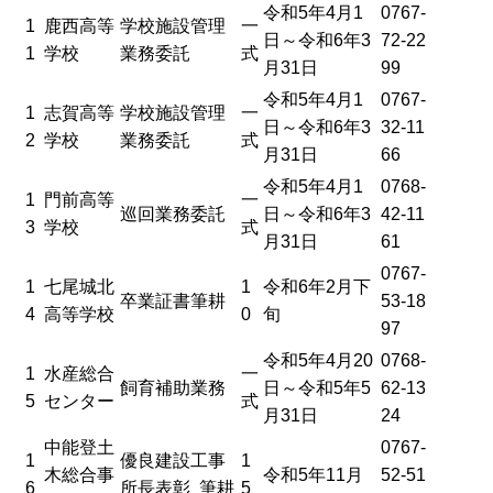
令和5年4月1
0767-
1
鹿西高等
学校施設管理
一
日～令和6年3
72-22
1
学校
業務委託
式
月31日
99
令和5年4月1
0767-
1
志賀高等
学校施設管理
一
日～令和6年3
32-11
2
学校
業務委託
式
月31日
66
令和5年4月1
0768-
1
門前高等
一
巡回業務委託
日～令和6年3
42-11
3
学校
式
月31日
61
0767-
1
七尾城北
1
令和6年2月下
卒業証書筆耕
53-18
4
高等学校
0
旬
97
令和5年4月20
0768-
1
水産総合
一
飼育補助業務
日～令和5年5
62-13
5
センター
式
月31日
24
中能登土
0767-
1
優良建設工事
1
木総合事
令和5年11月
52-51
6
所長表彰 筆耕
5