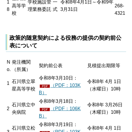
1
学校施設管
一
令和8年4月1日～令和9年
高等学
268-
8
理業務委託
式
3月31日
校
4321
政策的随意契約による役務の提供の契約前公
表について
N
発注機関
契約前公表
見積提出期限等
o.
（所属）
令和8年3月10日：
石川県立翠
令和8年 4月 1日
1
（PDF：103K
星高等学校
（水曜日）10時
B）
令和8年3月18日：
石川県立中
令和8年 3月26日
2
（PDF：106K
央病院
（木曜日）10時
B）
令和8年3月19日：
石川県立松
令和8年 4月 1日
3
（PDF：103K