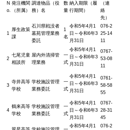
N
発注機関
調達物品（役
数
納入期限（履
（連
o.
（所属）
務）名
量
行期間）
絡
先）
石川県戦没者
令和5年4月1
076-2
厚生政策
1
1
墓苑管理業務
日～令和6年3
25-14
課
名
委託
月31日
11
令和5年4月1
0767-
七尾児童
屋内外清掃管
一
日～令和6年3
2
53-08
相談所
理業務
式
月31日
11
令和5年4月1
0761-
寺井高等
学校施設管理
一
日～令和6年3
3
58-58
学校
業務委託
式
月31日
55
令和5年4月1
0767-
鶴来高等
学校施設管理
一
4
日～令和6年3
28-31
学校
業務委託
式
月31日
45
令和5年4月1
076-2
翠星高等
学校施設管理
一