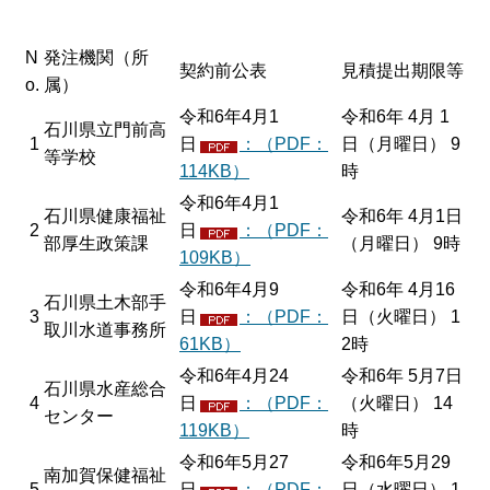
N
発注機関（所
契約前公表
見積提出期限等
o.
属）
令和6年4月1
令和6年 4月 1
石川県立門前高
1
日
：（PDF：
日（月曜日） 9
等学校
114KB）
時
令和6年4月1
石川県健康福祉
令和6年 4月1日
2
日
：（PDF：
部厚生政策課
（月曜日） 9時
109KB）
令和6年4月9
令和6年 4月16
石川県土木部手
3
日
：（PDF：
日（火曜日） 1
取川水道事務所
61KB）
2時
令和6年4月24
令和6年 5月7日
石川県水産総合
4
日
：（PDF：
（火曜日） 14
センター
119KB）
時
令和6年5月27
令和6年5月29
南加賀保健福祉
5
日
：（PDF：
日（水曜日） 1