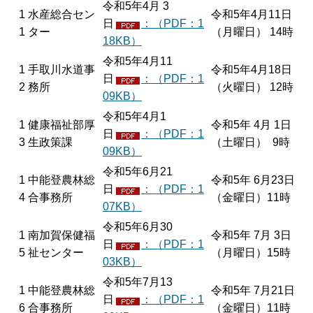
令和5年4月 3
1
水産総合セン
令和5年4月11日
日
：（PDF：1
1
ター
（月曜日） 14時
18KB）
令和5年4月11
1
手取川水道事
令和5年4月18日
日
：（PDF：1
2
務所
（火曜日） 12時
09KB）
令和5年4月1
1
健康福祉部厚
令和5年 4月 1日
日
：（PDF：1
3
生政策課
（土曜日） 9時
09KB）
令和5年6月21
1
中能登農林総
令和5年 6月23日
日
：（PDF：1
4
合事務所
（金曜日）11時
07KB）
令和5年6月30
1
南加賀保健福
令和5年 7月 3日
日
：（PDF：1
5
祉センター
（月曜日）15時
03KB）
令和5年7月13
1
中能登農林総
令和5年 7月21日
日
：（PDF：1
6
合事務所
（金曜日）11時