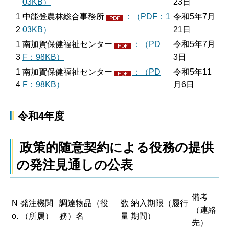
03KB）
23日
1
中能登農林総合事務所
：（PDF：1
令和5年7月
2
03KB）
21日
1
南加賀保健福祉センター
：（PD
令和5年7月
3
F：98KB）
3日
1
南加賀保健福祉センター
：（PD
令和5年11
4
F：98KB）
月6日
令和4年度
政策的随意契約による役務の提供
の発注見通しの公表
備考
N
発注機関
調達物品（役
数
納入期限（履行
（連絡
o.
（所属）
務）名
量
期間）
先）