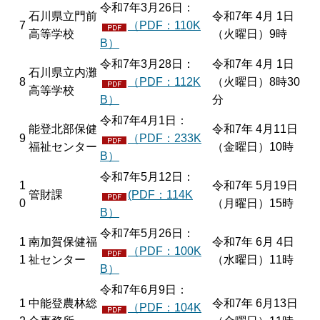
令和7年3月26日：
石川県立門前
令和7年 4月 1日
7
（PDF：110K
高等学校
（火曜日）9時
B）
令和7年3月28日：
令和7年 4月 1日
石川県立内灘
8
（PDF：112K
（火曜日）8時30
高等学校
B）
分
令和7年4月1日：
能登北部保健
令和7年 4月11日
9
（PDF：233K
福祉センター
（金曜日）10時
B）
令和7年5月12日：
1
令和7年 5月19日
管財課
(PDF：114K
0
（月曜日）15時
B）
令和7年5月26日：
1
南加賀保健福
令和7年 6月 4日
（PDF：100K
1
祉センター
（水曜日）11時
B）
令和7年6月9日：
1
中能登農林総
令和7年 6月13日
（PDF：104K