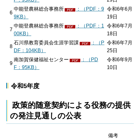
中能登農林総合事務所
：（PDF：9
令和6年6月
6
9KB）
19日
中能登農林総合事務所
：（PDF：1
令和6年7月
7
00KB）
18日
石川県教育委員会生涯学習課
：（P
令和6年7月
8
DF：104KB）
25日
南加賀保健福祉センター
：（PD
令和6年9月
9
F：95KB）
10日
令和5年度
政策的随意契約による役務の提供
の発注見通しの公表
備考