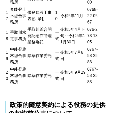
務所
00
奥能登土
0768-
1
優良建設工事
1
木総合事
令和5年11月
22-05
7
表彰 筆耕
0
務所
67
手取川総合開
令和5年4月下
076-2
1
手取川水
一
発記念館管理
旬～令和5年1
73-13
8
道事務所
式
業務委託
1月30日
05
中能登農
0767-
1
一
令和5年7月6
林総合事
除草作業委託
58-25
9
式
日
務所
83
中能登農
0767-
2
一
令和5年9月29
林総合事
除草作業委託
58-25
0
式
日
務所
83
政策的随意契約による役務の提供