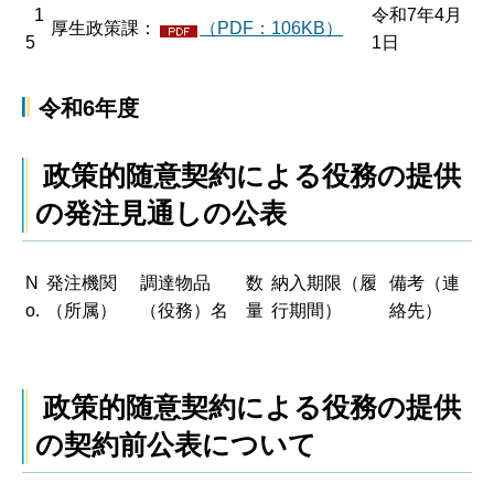
1
令和7年4月
厚生政策課：
（PDF：106KB）
5
1日
令和6年度
政策的随意契約による役務の提供
の発注見通しの公表
N
発注機関
調達物品
数
納入期限（履
備考（連
o.
（所属）
（役務）名
量
行期間）
絡先）
政策的随意契約による役務の提供
の契約前公表について