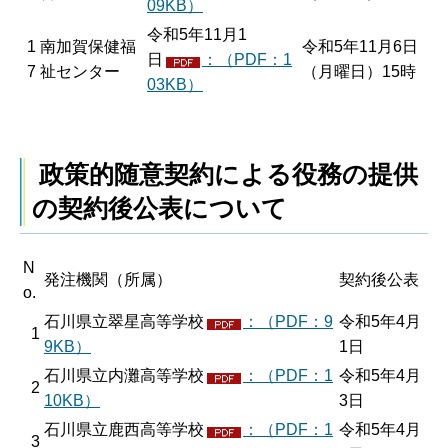
09KB）
令和5年11月1
1
南加賀保健福
令和5年11月6日
日
：（PDF：1
7
祉センター
（月曜日）15時
03KB）
政策的随意契約による役務の提供
の契約後公表について
N
発注機関（所属）
契約後公表
o.
石川県立翠星高等学校
：（PDF：9
令和5年4月
1
9KB）
1日
石川県立内灘高等学校
：（PDF：1
令和5年4月
2
10KB）
3日
石川県立鹿西高等学校
：（PDF：1
令和5年4月
3