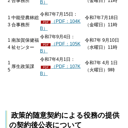
2
合事務所
（金曜日）11時
B）
令和7年7月15日：
1
中能登農林総
令和7年7月18日
（PDF：104K
3
合事務所
（金曜日）11時
B）
令和7年9月4日：
1
南加賀保健福
令和7年 9月10日
（PDF：105K
4
祉センター
（水曜日）11時
B）
令和7年4月1日：
1
令和7年 4月 1日
厚生政策課
（PDF：107K
5
（火曜日）9時
B）
政策的随意契約による役務の提供
の契約後公表について