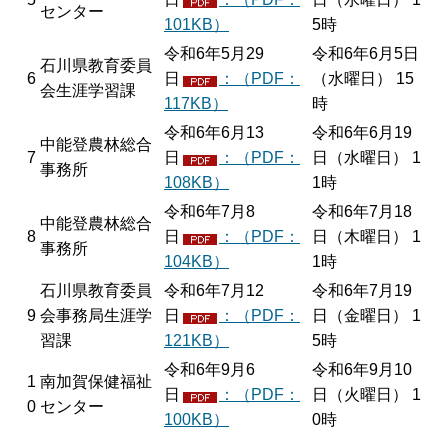
センター
101KB）
5時
令和6年5月29
令和6年6月5日
石川県教育委員
6
日
：（PDF：
（水曜日） 15
会生涯学習課
117KB）
時
令和6年6月13
令和6年6月19
中能登農林総合
7
日
：（PDF：
日（水曜日） 1
事務所
108KB）
1時
令和6年7月8
令和6年7月18
中能登農林総合
8
日
：（PDF：
日（木曜日） 1
事務所
104KB）
1時
石川県教育委員
令和6年7月12
令和6年7月19
9
会事務局生涯学
日
：（PDF：
日（金曜日） 1
習課
121KB）
5時
令和6年9月6
令和6年9月10
1
南加賀保健福祉
日
：（PDF：
日（火曜日） 1
0
センター
100KB）
0時