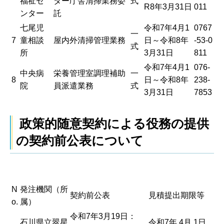
福祉セ
ター庁舎清掃業務委
式
R8年3月31日
011
ンター
託
七尾児
令和7年4月1
0767
一
7
童相談
屋内外清掃管理業務
日～令和8年
-53-0
式
所
3月31日
811
令和7年4月1
076-
中央病
栄養管理室調理補助
一
8
日～令和8年
238-
院
員派遣業務
式
3月31日
7853
政策的随意契約による役務の提供
の契約前公表について
N
発注機関（所
契約前公表
見積提出期限等
o.
属）
令和7年3月19日：
石川県立翠星
令和7年 4月 1日