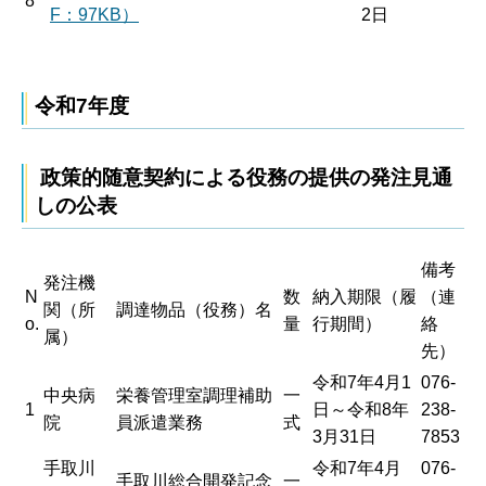
8
F：97KB）
2日
令和7年度
政策的随意契約による役務の提供の発注見通
しの公表
備考
発注機
N
数
納入期限（履
（連
関（所
調達物品（役務）名
o.
量
行期間）
絡
属）
先）
令和7年4月1
076-
中央病
栄養管理室調理補助
一
1
日～令和8年
238-
院
員派遣業務
式
3月31日
7853
手取川
令和7年4月
076-
手取川総合開発記念
一