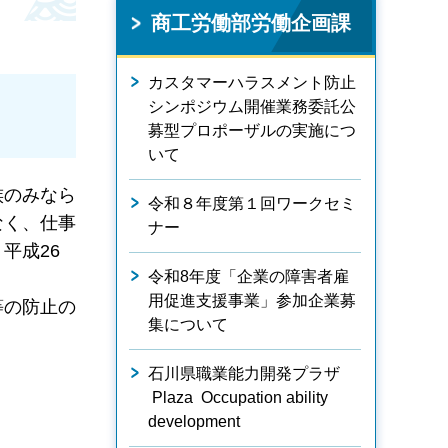
商工労働部労働企画課
カスタマーハラスメント防止
シンポジウム開催業務委託公
募型プロポーザルの実施につ
いて
族のみなら
令和８年度第１回ワークセミ
なく、仕事
ナー
平成26
令和8年度「企業の障害者雇
用促進支援事業」参加企業募
等の防止の
集について
石川県職業能力開発プラザ
Plaza Occupation ability
development