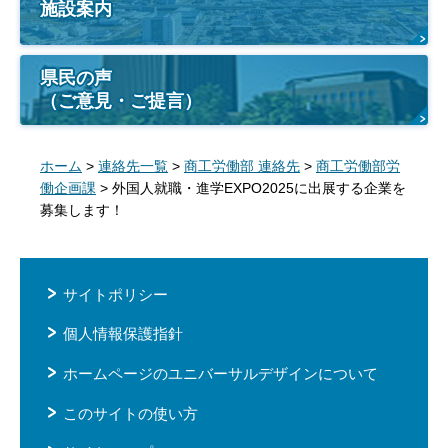
施設案内
県民の声
（ご意見・ご提言）
ホーム
>
連絡先一覧
>
商工労働部 連絡先
>
商工労働部労
働企画課
> 外国人就職・進学EXPO2025に出展する企業を
募集します！
サイトポリシー
個人情報保護指針
ホームページのユニバーサルデザインについて
このサイトの使い方