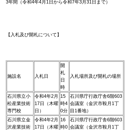
3年間（令和4年4月1日から令和7年3月31日まで）
【入札及び開札について】
開
札
施設名
入札日
入札場所及び開札の場所
日
時
石川県立小
令和4年2月
15
石川県庁行政庁舎6階603
松産業技術
17日（木曜
時4
会議室（金沢市鞍月1丁
専門校
日）
0分
目1番地）
石川県立金
令和4年2月
16
石川県庁行政庁舎6階603
沢産業技術
17日（木曜
時0
会議室（金沢市鞍月1丁