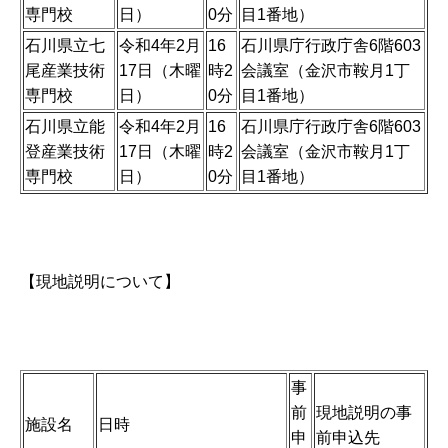
専門校
日）
0分
目1番地）
石川県立七
令和4年2月
16
石川県庁行政庁舎6階603
尾産業技術
17日（木曜
時2
会議室（金沢市鞍月1丁
専門校
日）
0分
目1番地）
石川県立能
令和4年2月
16
石川県庁行政庁舎6階603
登産業技術
17日（木曜
時2
会議室（金沢市鞍月1丁
専門校
日）
0分
目1番地）
【現地説明について】
事
前
現地説明の事
施設名
日時
申
前申込先