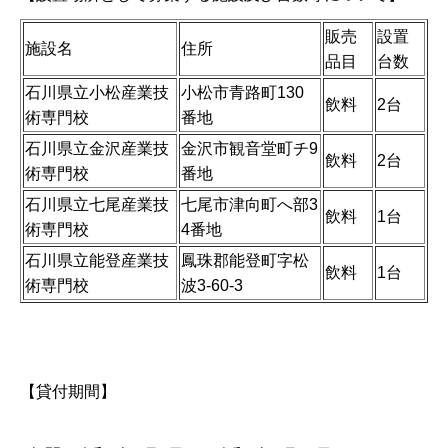
販売
設置
施設名
住所
品目
台数
石川県立小松産業技
小松市青路町130
飲料
2台
術専門校
番地
石川県立金沢産業技
金沢市観音堂町チ9
飲料
2台
術専門校
番地
石川県立七尾産業技
七尾市津向町へ部3
飲料
1台
術専門校
4番地
石川県立能登産業技
鳳珠郡能登町字松
飲料
1台
術専門校
波3-60-3
【貸付期間】