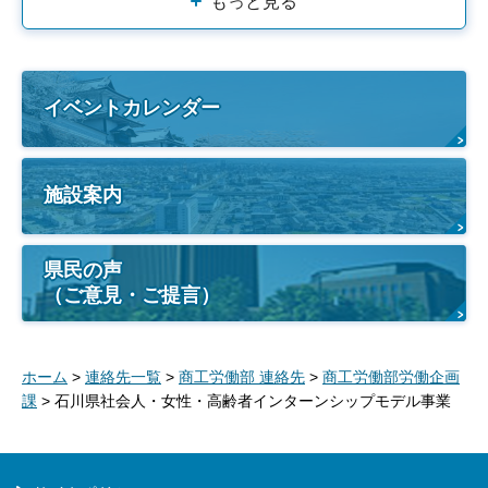
もっと見る
イベントカレンダー
施設案内
県民の声
（ご意見・ご提言）
ホーム
>
連絡先一覧
>
商工労働部 連絡先
>
商工労働部労働企画
課
> 石川県社会人・女性・高齢者インターンシップモデル事業