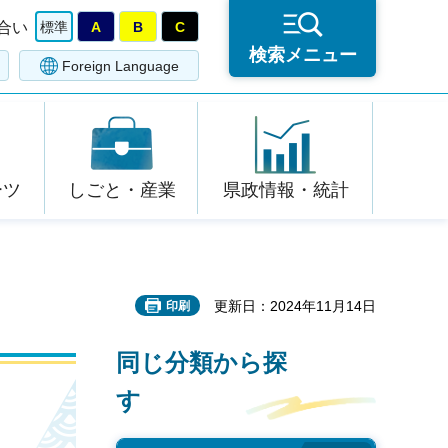
合い
標準
A
B
C
検索メニュー
Foreign Language
ーツ
しごと・産業
県政情報・統計
更新日：2024年11月14日
印刷
同じ分類から探
す