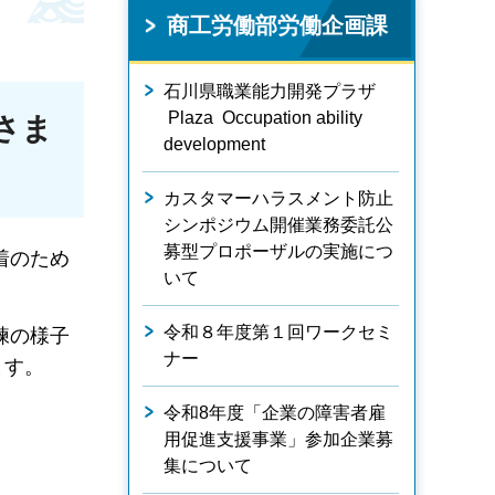
商工労働部労働企画課
石川県職業能力開発プラザ
Plaza Occupation ability
さま
development
カスタマーハラスメント防止
シンポジウム開催業務委託公
募型プロポーザルの実施につ
着のため
いて
令和８年度第１回ワークセミ
練の様子
ナー
ます。
令和8年度「企業の障害者雇
用促進支援事業」参加企業募
集について