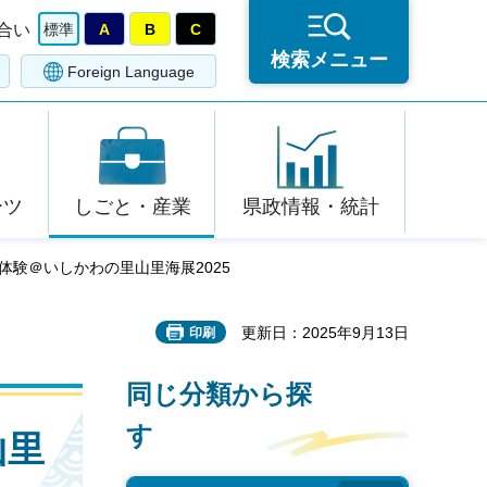
合い
標準
A
B
C
検索メニュー
Foreign Language
ーツ
しごと・産業
県政情報・統計
体験＠いしかわの里山里海展2025
更新日：2025年9月13日
印刷
同じ分類から探
す
山里