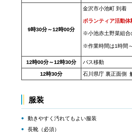
金沢市小池町 到着
ボランティア活動体
9時30分～12時00分
※小池赤土野菜組合
※作業時間は1時間
12時00分～12時30分
バス移動
12時30分
石川県庁 裏正面側 
服装
動きやすく汚れてもよい服装
長靴（必須）