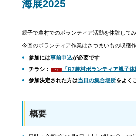
海展2025
親子で農村でのボランティア活動を体験して
今回のボランティア作業はさつまいもの収穫
参加には
事前申込
が必要です
チラシ：
「R7農村ボランティア親子体験
参加決定された方は
当日の集合場所
をよく
概要