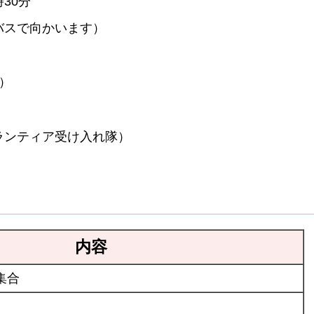
30分
バスで向かいます）
）
ランティア受け入れ隊）
内容
集合