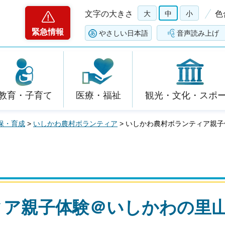
文字の大きさ
大
中
小
色
緊急情報
やさしい日本語
音声読み上げ
教育・子育て
医療・福祉
観光・文化・スポ
保・育成
>
いしかわ農村ボランティア
> いしかわ農村ボランティア親子
ィア親子体験＠いしかわの里