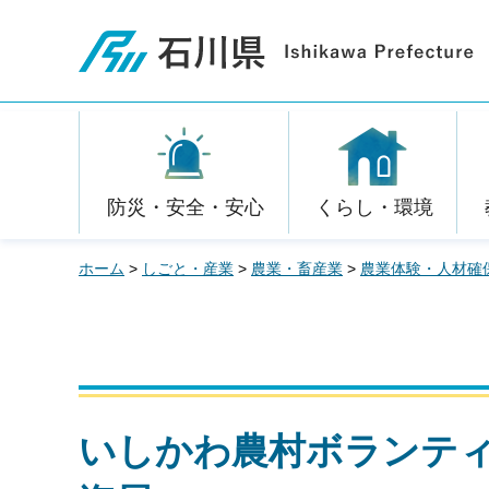
石川県
防災・安全・安心
くらし・環境
ホーム
>
しごと・産業
>
農業・畜産業
>
農業体験・人材確
いしかわ農村ボランテ