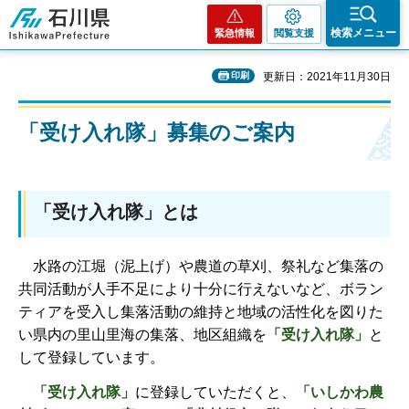
石川県
検索メニュー
緊急情報
閲覧支援
印刷
更新日：2021年11月30日
「受け入れ隊」募集のご案内
「受け入れ隊」とは
水路
の江堀（泥上げ）や農道の草刈、祭礼など集落の
共同活動が人手不足により十分に行えないなど、ボラン
ティアを受入し集落活動の維持と地域の活性化を図りた
い県内の里山里海の集落、地区組織を
「受け入れ隊」
と
して登録しています。
「
受け入れ隊」
に登録していただくと、
「いしかわ農