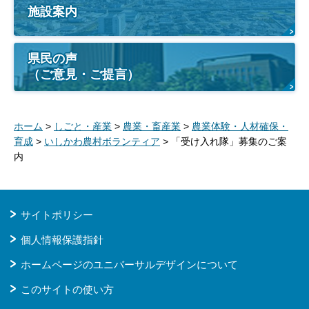
施設案内
県民の声
（ご意見・ご提言）
ホーム
>
しごと・産業
>
農業・畜産業
>
農業体験・人材確保・
育成
>
いしかわ農村ボランティア
> 「受け入れ隊」募集のご案
内
サイトポリシー
個人情報保護指針
ホームページのユニバーサルデザインについて
このサイトの使い方