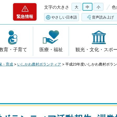
文字の大きさ
大
中
小
色
緊急情報
やさしい日本語
音声読み上げ
教育・子育て
医療・福祉
観光・文化・スポ
保・育成
>
いしかわ農村ボランティア
> 平成23年度いしかわ農村ボラ