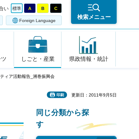
合い
標準
A
B
C
検索メニュー
Foreign Language
ーツ
しごと・産業
県政情報・統計
ンティア活動報告_洲巻振興会
更新日：2011年9月5日
印刷
同じ分類から探
す