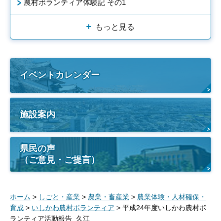
農村ボランティア体験記 その1
もっと見る
イベントカレンダー
施設案内
県民の声
（ご意見・ご提言）
ホーム
>
しごと・産業
>
農業・畜産業
>
農業体験・人材確保・
育成
>
いしかわ農村ボランティア
> 平成24年度いしかわ農村ボ
ランティア活動報告_久江