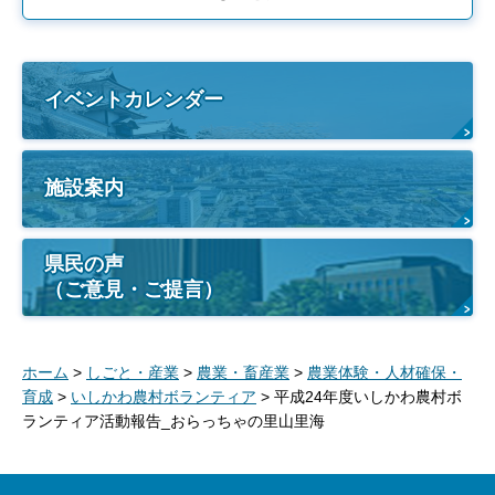
イベントカレンダー
施設案内
県民の声
（ご意見・ご提言）
ホーム
>
しごと・産業
>
農業・畜産業
>
農業体験・人材確保・
育成
>
いしかわ農村ボランティア
> 平成24年度いしかわ農村ボ
ランティア活動報告_おらっちゃの里山里海