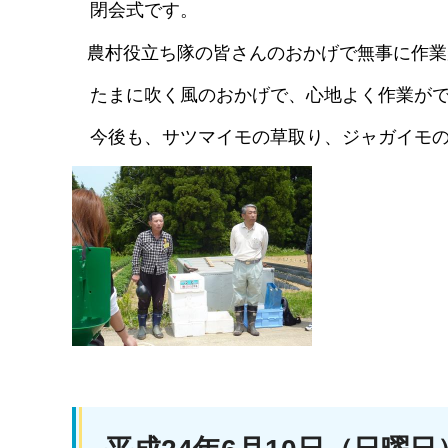
閉会
式です。
農村役立ち隊の皆さんのおかげで無事に作業
たま
に吹く風のおかげで、心地よく作業が
今後
も、サツマイモの草取り、ジャガイモ