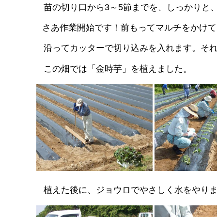
苗の切り口から3～5節までを、
しっかりと
さあ作業開始です！前もってマルチをかけて
沿って
カッターで切り込みを入れます。そ
こ
の畑では「金時芋」を植えました。
植えた後に、ジョウロでやさしく水をやり