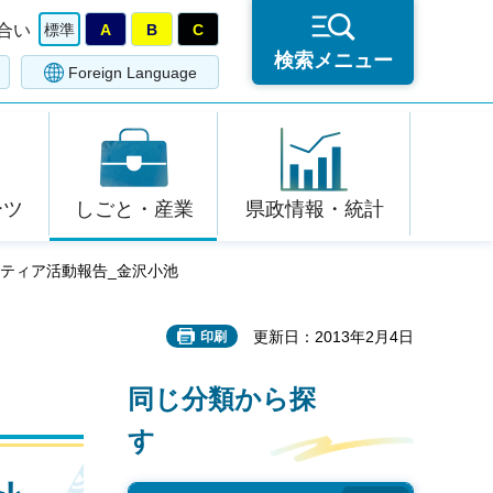
合い
標準
A
B
C
検索メニュー
Foreign Language
ーツ
しごと・産業
県政情報・統計
ンティア活動報告_金沢小池
更新日：2013年2月4日
印刷
同じ分類から探
す