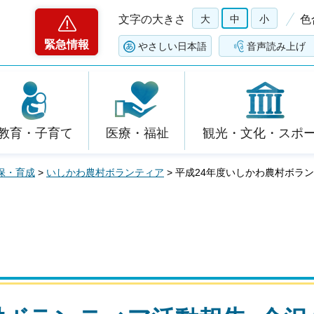
文字の大きさ
大
中
小
色
緊急情報
やさしい日本語
音声読み上げ
教育・子育て
医療・福祉
観光・文化・スポ
保・育成
>
いしかわ農村ボランティア
> 平成24年度いしかわ農村ボラ