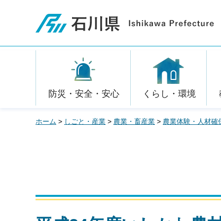
石川県
防災・安全・安心
くらし・環境
ホーム
>
しごと・産業
>
農業・畜産業
>
農業体験・人材確