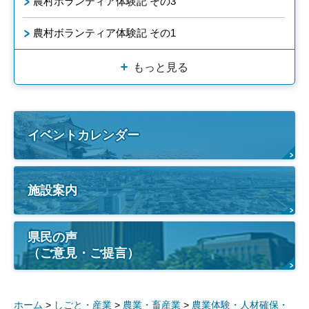
農村ボランティア体験記 その3
農村ボランティア体験記 その1
もっと見る
イベントカレンダー
施設案内
県民の声
（ご意見・ご提言）
ホーム
>
しごと・産業
>
農業・畜産業
>
農業体験・人材確保・