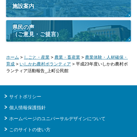
施設案内
県民の声
（ご意見・ご提言）
ホーム
>
しごと・産業
>
農業・畜産業
>
農業体験・人材確保・
育成
>
いしかわ農村ボランティア
> 平成23年度いしかわ農村ボ
ランティア活動報告_上町公民館
サイトポリシー
個人情報保護指針
ホームページのユニバーサルデザインについて
このサイトの使い方