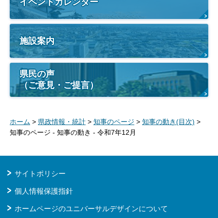
イベントカレンダー
施設案内
県民の声
（ご意見・ご提言）
ホーム
>
県政情報・統計
>
知事のページ
>
知事の動き(目次)
>
知事のページ - 知事の動き - 令和7年12月
サイトポリシー
個人情報保護指針
ホームページのユニバーサルデザインについて