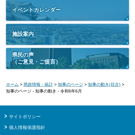
イベントカレンダー
施設案内
県民の声
（ご意見・ご提言）
ホーム
>
県政情報・統計
>
知事のページ
>
知事の動き(目次)
>
知事のページ - 知事の動き - 令和6年6月
サイトポリシー
個人情報保護指針