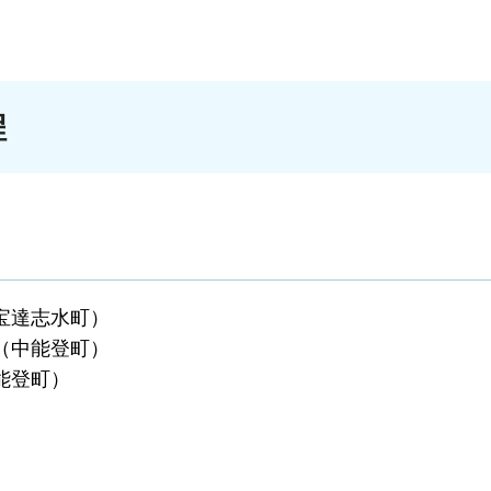
程
宝達志水町）
典（中能登町）
能登町）
）