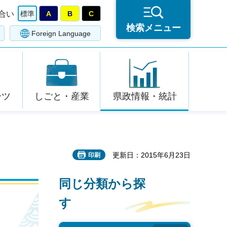
合い
標準
A
B
C
検索メニュー
Foreign Language
ーツ
しごと・産業
県政情報・統計
更新日：2015年6月23日
印刷
同じ分類から探
す