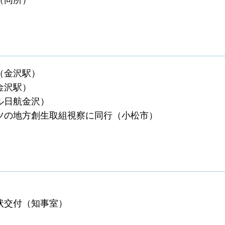
（同所）
（金沢駅）
金沢駅）
ル日航金沢）
マツの地方創生取組視察に同行（小松市）
状交付（知事室）