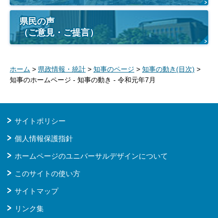
県民の声
（ご意見・ご提言）
ホーム
>
県政情報・統計
>
知事のページ
>
知事の動き(目次)
>
知事のホームページ - 知事の動き - 令和元年7月
サイトポリシー
個人情報保護指針
ホームページのユニバーサルデザインについて
このサイトの使い方
サイトマップ
リンク集