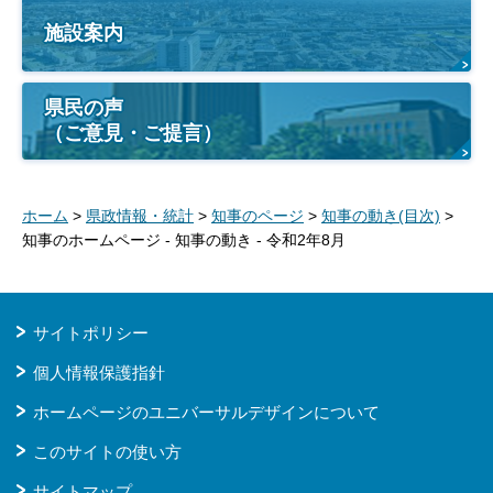
施設案内
県民の声
（ご意見・ご提言）
ホーム
>
県政情報・統計
>
知事のページ
>
知事の動き(目次)
>
知事のホームページ - 知事の動き - 令和2年8月
サイトポリシー
個人情報保護指針
ホームページのユニバーサルデザインについて
このサイトの使い方
サイトマップ