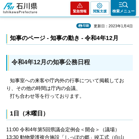
石川県
検索メニュー
緊急情報
閲覧支援
印刷
更新日：2023年1月4日
知事のページ - 知事の動き - 令和4年12月
令和4年12月の知事公務日程
知事室への来客や庁内外の行事について掲載してお
り、その他の時間は庁内の会議、
打ち合わせ等を行っております。
1日（木曜日）
11:00 令和4年第5回県議会定例会＜開会＞（議場）
13:30 動物愛護複合施設「しっぽの郷」竣工式（白山