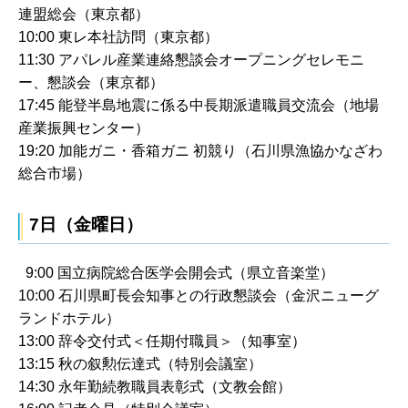
連盟総会（東京都）
10:00 東レ本社訪問（東京都）
11:30 アパレル産業連絡懇談会オープニングセレモニ
ー、懇談会（東京都）
17:45 能登半島地震に係る中長期派遣職員交流会（地場
産業振興センター）
19:20 加能ガニ・香箱ガニ 初競り（石川県漁協かなざわ
総合市場）
7日（金曜日）
9:00 国立病院総合医学会開会式（県立音楽堂）
10:00 石川県町長会知事との行政懇談会（金沢ニューグ
ランドホテル）
13:00 辞令交付式＜任期付職員＞（知事室）
13:15 秋の叙勲伝達式（特別会議室）
14:30 永年勤続教職員表彰式（文教会館）