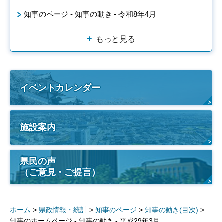
知事のページ - 知事の動き - 令和8年4月
もっと見る
イベントカレンダー
施設案内
県民の声
（ご意見・ご提言）
ホーム
>
県政情報・統計
>
知事のページ
>
知事の動き(目次)
>
知事のホームページ - 知事の動き - 平成29年3月