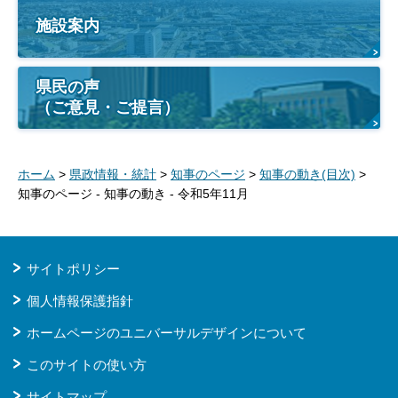
施設案内
県民の声
（ご意見・ご提言）
ホーム
>
県政情報・統計
>
知事のページ
>
知事の動き(目次)
>
知事のページ - 知事の動き - 令和5年11月
サイトポリシー
個人情報保護指針
ホームページのユニバーサルデザインについて
このサイトの使い方
サイトマップ